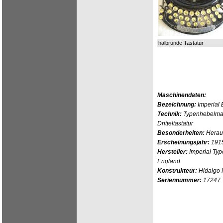
halbrunde Tastatur
Maschinendaten:
Bezeichnung:
Imperial 
Technik:
Typenhebelmas
Dritteltastatur
Besonderheiten:
Herau
Erscheinungsjahr:
191
Hersteller:
Imperial Type
England
Konstrukteur:
Hidalgo
Seriennummer:
17247