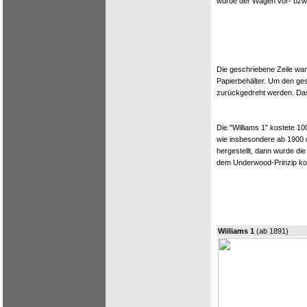
wurde der Wagen vor- bzw.
Die geschriebene Zeile war
Papierbehälter. Um den ge
zurückgedreht werden. Da
Die "Williams 1" kostete 10
wie insbesondere ab 1900 
hergestellt, dann wurde die
dem Underwood-Prinzip kons
Williams 1
(ab 1891)