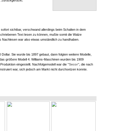
 zurückgerückt.
 sofort sichtbar, verschwand allerdings beim Schalten in dem
schriebenen Text lesen zu können, mußte somit die Walze
s Nachlesen war also etwas umständlich zu handhaben.
0 Dollar. Sie wurde bis 1897 gebaut, dann folgten weitere Modelle,
das größere Modell 4. Williams-Maschinen wurden bis 1909
 Produktion eingestellt. Nachfolgemodell war die
"Secor",
die nach
truiert war, sich jedoch am Markt nicht durchsetzen konnte.