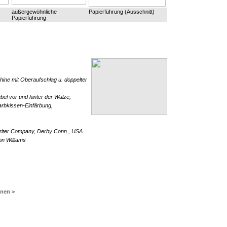
außergewöhnliche
Papierführung (Ausschnitt)
Papierführung
ne mit Oberaufschlag u. doppelter
el vor und hinter der Walze,
arbkissen-Einfärbung,
riter Company, Derby Conn., USA
n Williams
inen >