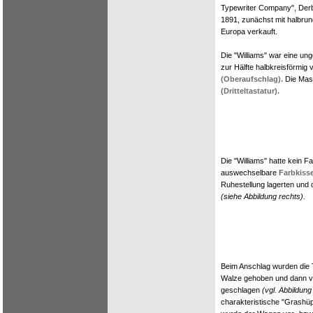
Typewriter Company", Derby
1891, zunächst mit halbrun
Europa verkauft.
Die "Williams" war eine u
zur Hälfte halbkreisförmig 
(Oberaufschlag).
Die Masc
(Dritteltastatur).
Die "Williams" hatte kein 
auswechselbare
Farbkiss
Ruhestellung lagerten und 
(siehe Abbildung rechts).
Beim Anschlag wurden die 
Walze gehoben und dann v
geschlagen
(vgl. Abbildung
charakteristische "Grash