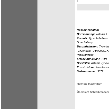
Maschinendaten:
Bezeichnung:
Williams 1
Technik:
Typenhebelmaschi
Umschaltung
Besonderheiten:
Typenheb
"Grashüpfer"-Aufschlag, F
Papierführung
Erscheinungsjahr:
1891
Hersteller:
Williams Typew
Konstrukteur:
John Newto
Seriennummer:
3677
Nächste Maschine>
Übersicht Schreibmasch