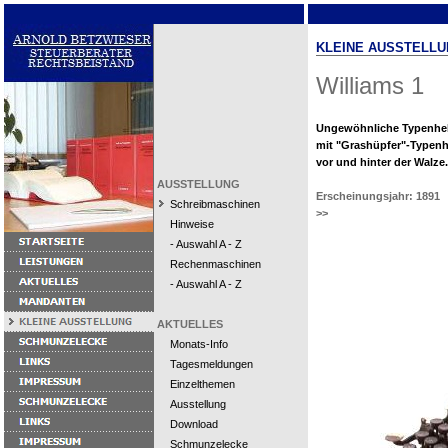
KLEINE AUSSTELLU
Williams 1
Ungewöhnliche Typenhe
mit "Grashüpfer"-Typen
vor und hinter der Walze.
AUSSTELLUNG
Erscheinungsjahr: 1891
Schreibmaschinen
>>
Hinweise
- Auswahl A - Z
Rechenmaschinen
- Auswahl A - Z
AKTUELLES
Monats-Info
Tagesmeldungen
Einzelthemen
Ausstellung
Download
Schmunzelecke