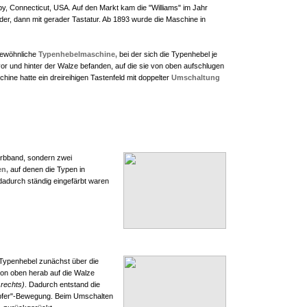
, Connecticut, USA. Auf den Markt kam die "Williams" im Jahr
der, dann mit gerader Tastatur. Ab 1893 wurde die Maschine in
ngewöhnliche
Typenhebelmaschine,
bei der sich die Typenhebel je
vor und hinter der Walze befanden, auf die sie von oben aufschlugen
hine hatte ein dreireihigen Tastenfeld mit doppelter
Umschaltung
Farbband, sondern zwei
en,
auf denen die Typen in
dadurch ständig eingefärbt waren
Typenhebel zunächst über die
on oben herab auf die Walze
 rechts)
. Dadurch entstand die
üpfer"-Bewegung. Beim Umschalten