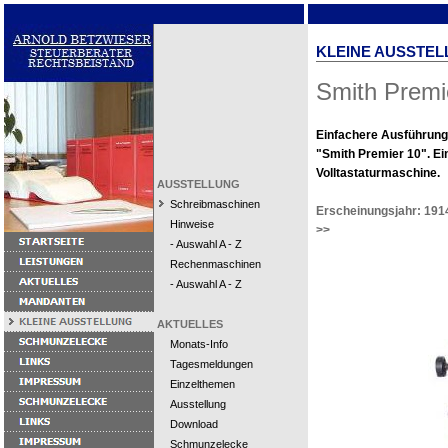
KLEINE AUSSTEL
Smith Premi
Einfachere Ausführung
"Smith Premier 10". Ei
Volltastaturmaschine.
AUSSTELLUNG
Schreibmaschinen
Erscheinungsjahr: 191
Hinweise
>>
- Auswahl A - Z
Rechenmaschinen
- Auswahl A - Z
AKTUELLES
Monats-Info
Tagesmeldungen
Einzelthemen
Ausstellung
Download
Schmunzelecke