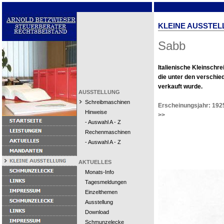
KLEINE AUSSTEL
Sabb
Italienische Kleinschr
die unter den verschi
verkauft wurde.
AUSSTELLUNG
Schreibmaschinen
Erscheinungsjahr: 192
Hinweise
>>
- Auswahl A - Z
Rechenmaschinen
- Auswahl A - Z
AKTUELLES
Monats-Info
Tagesmeldungen
Einzelthemen
Ausstellung
Download
Schmunzelecke