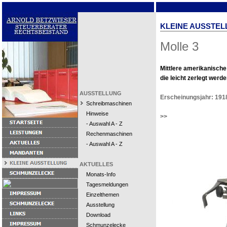
KLEINE AUSSTEL
Molle 3
Mittlere amerikanisch
die leicht zerlegt werd
AUSSTELLUNG
Erscheinungsjahr: 191
Schreibmaschinen
Hinweise
>>
- Auswahl A - Z
Rechenmaschinen
- Auswahl A - Z
AKTUELLES
Monats-Info
Tagesmeldungen
Einzelthemen
Ausstellung
Download
Schmunzelecke