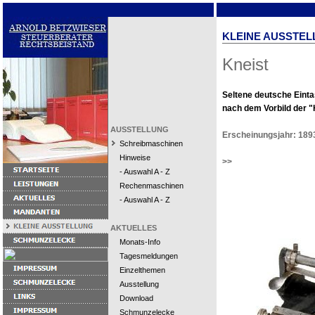
KLEINE AUSSTEL
Kneist
Seltene deutsche Eint
nach dem Vorbild der "H
AUSSTELLUNG
Erscheinungsjahr: 189
Schreibmaschinen
Hinweise
>>
- Auswahl A - Z
Rechenmaschinen
- Auswahl A - Z
AKTUELLES
Monats-Info
Tagesmeldungen
Einzelthemen
Ausstellung
Download
Schmunzelecke