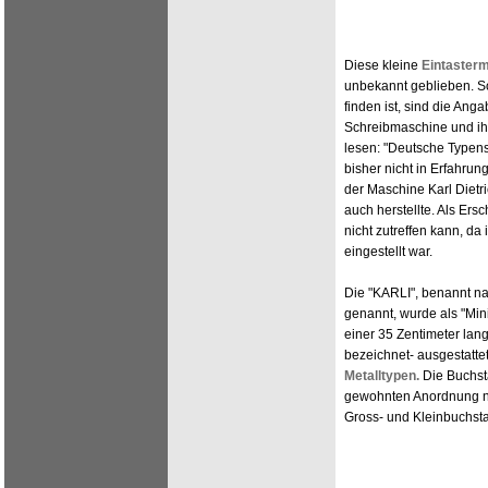
Diese kleine
Eintaster
unbekannt geblieben. So
finden ist, sind die Anga
Schreibmaschine und ihr
lesen: "Deutsche Typens
bisher nicht in Erfahrun
der Maschine Karl Dietri
auch herstellte. Als Er
nicht zutreffen kann, da
eingestellt war.
Die "KARLI", benannt na
genannt, wurde als "Min
einer 35 Zentimeter la
bezeichnet- ausgestatte
Metalltypen.
Die Buchst
gewohnten Anordnung na
Gross- und Kleinbuchsta