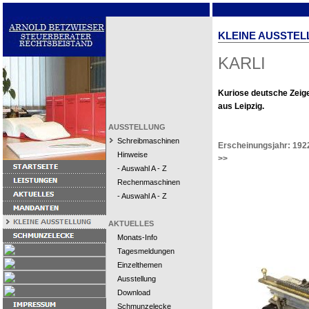
KLEINE AUSSTEL
KARLI
Kuriose deutsche Zei
aus Leipzig.
AUSSTELLUNG
Schreibmaschinen
Erscheinungsjahr: 192
Hinweise
>>
- Auswahl A - Z
Rechenmaschinen
- Auswahl A - Z
AKTUELLES
Monats-Info
Tagesmeldungen
Einzelthemen
Ausstellung
Download
Schmunzelecke