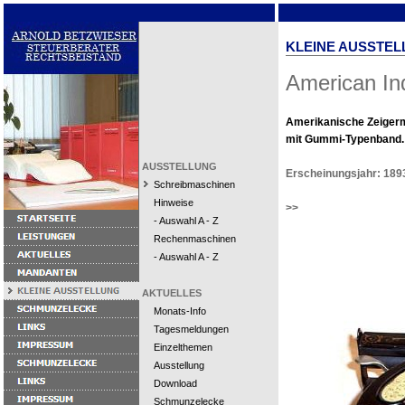
KLEINE AUSSTEL
American In
Amerikanische Zeiger
mit Gummi-Typenband.
AUSSTELLUNG
Erscheinungsjahr: 189
Schreibmaschinen
Hinweise
>>
- Auswahl A - Z
Rechenmaschinen
- Auswahl A - Z
AKTUELLES
Monats-Info
Tagesmeldungen
Einzelthemen
Ausstellung
Download
Schmunzelecke